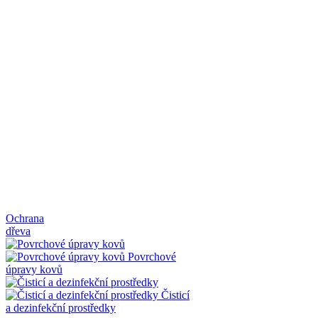
Ochrana
dřeva
Povrchové
úpravy kovů
Čisticí
a dezinfekční prostředky