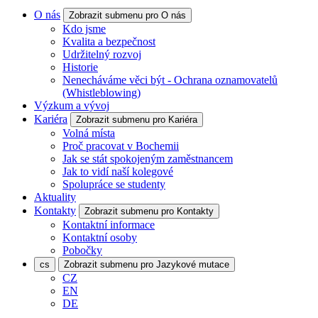
O nás
Zobrazit submenu pro O nás
Kdo jsme
Kvalita a bezpečnost
Udržitelný rozvoj
Historie
Nenecháváme věci být - Ochrana oznamovatelů
(Whistleblowing)
Výzkum a vývoj
Kariéra
Zobrazit submenu pro Kariéra
Volná místa
Proč pracovat v Bochemii
Jak se stát spokojeným zaměstnancem
Jak to vidí naší kolegové
Spolupráce se studenty
Aktuality
Kontakty
Zobrazit submenu pro Kontakty
Kontaktní informace
Kontaktní osoby
Pobočky
cs
Zobrazit submenu pro Jazykové mutace
CZ
EN
DE