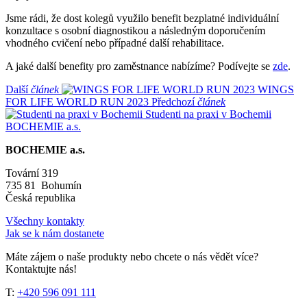
Jsme rádi, že dost kolegů využilo benefit bezplatné individuální
konzultace s osobní diagnostikou a následným doporučením
vhodného cvičení nebo případné další rehabilitace.
A jaké další benefity pro zaměstnance nabízíme? Podívejte se
zde
.
Další
článek
WINGS
FOR LIFE WORLD RUN 2023
Předchozí
článek
Studenti na praxi v Bochemii
BOCHEMIE a.s.
BOCHEMIE a.s.
Tovární 319
735 81 Bohumín
Česká republika
Všechny kontakty
Jak se k nám dostanete
Máte zájem o naše produkty nebo chcete o nás vědět více?
Kontaktujte nás!
T:
+420 596 091 111