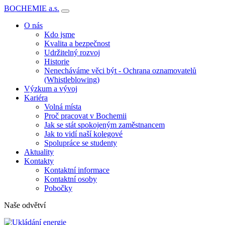
BOCHEMIE a.s.
O nás
Kdo jsme
Kvalita a bezpečnost
Udržitelný rozvoj
Historie
Nenecháváme věci být - Ochrana oznamovatelů
(Whistleblowing)
Výzkum a vývoj
Kariéra
Volná místa
Proč pracovat v Bochemii
Jak se stát spokojeným zaměstnancem
Jak to vidí naší kolegové
Spolupráce se studenty
Aktuality
Kontakty
Kontaktní informace
Kontaktní osoby
Pobočky
Naše odvětví