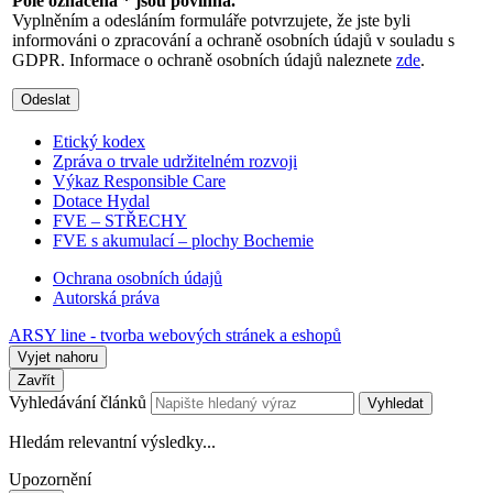
Pole označena * jsou povinná.
Vyplněním a odesláním formuláře potvrzujete, že jste byli
informováni o zpracování a ochraně osobních údajů v souladu s
GDPR. Informace o ochraně osobních údajů naleznete
zde
.
Odeslat
Etický kodex
Zpráva o trvale udržitelném rozvoji
Výkaz Responsible Care
Dotace Hydal
FVE – STŘECHY
FVE s akumulací – plochy Bochemie
Ochrana osobních údajů
Autorská práva
ARSY line - tvorba webových stránek a eshopů
Vyjet nahoru
Zavřít
Vyhledávání článků
Vyhledat
Hledám relevantní výsledky...
Upozornění