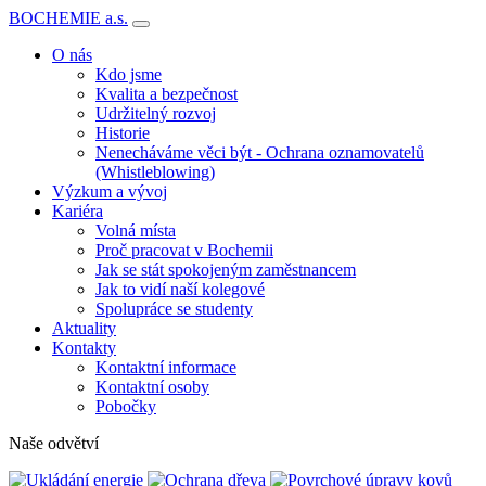
BOCHEMIE a.s.
O nás
Kdo jsme
Kvalita a bezpečnost
Udržitelný rozvoj
Historie
Nenecháváme věci být - Ochrana oznamovatelů
(Whistleblowing)
Výzkum a vývoj
Kariéra
Volná místa
Proč pracovat v Bochemii
Jak se stát spokojeným zaměstnancem
Jak to vidí naší kolegové
Spolupráce se studenty
Aktuality
Kontakty
Kontaktní informace
Kontaktní osoby
Pobočky
Naše odvětví