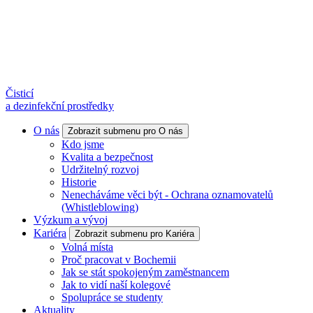
Čisticí
a dezinfekční prostředky
O nás
Zobrazit submenu pro O nás
Kdo jsme
Kvalita a bezpečnost
Udržitelný rozvoj
Historie
Nenecháváme věci být - Ochrana oznamovatelů
(Whistleblowing)
Výzkum a vývoj
Kariéra
Zobrazit submenu pro Kariéra
Volná místa
Proč pracovat v Bochemii
Jak se stát spokojeným zaměstnancem
Jak to vidí naší kolegové
Spolupráce se studenty
Aktuality