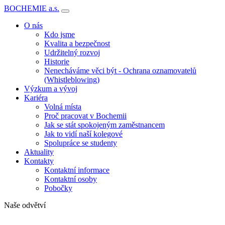
BOCHEMIE a.s.
O nás
Kdo jsme
Kvalita a bezpečnost
Udržitelný rozvoj
Historie
Nenecháváme věci být - Ochrana oznamovatelů
(Whistleblowing)
Výzkum a vývoj
Kariéra
Volná místa
Proč pracovat v Bochemii
Jak se stát spokojeným zaměstnancem
Jak to vidí naší kolegové
Spolupráce se studenty
Aktuality
Kontakty
Kontaktní informace
Kontaktní osoby
Pobočky
Naše odvětví