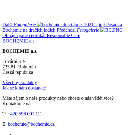
Další
Fotogalerie
Posádka
Bochemie na dračích lodích
Předchozí
Fotogalerie
Obhájili jsme certifikát Responsible Care
BOCHEMIE a.s.
BOCHEMIE a.s.
Tovární 319
735 81 Bohumín
Česká republika
Všechny kontakty
Jak se k nám dostanete
Máte zájem o naše produkty nebo chcete o nás vědět více?
Kontaktujte nás!
T:
+420 596 091 111
E:
bochemie@bochemie.cz