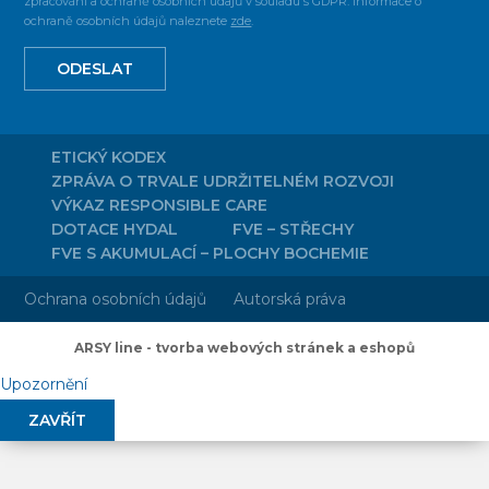
zpracování a ochraně osobních údajů v souladu s GDPR. Informace o
ochraně osobních údajů naleznete
zde
.
ODESLAT
ETICKÝ KODEX
ZPRÁVA O TRVALE UDRŽITELNÉM ROZVOJI
VÝKAZ RESPONSIBLE CARE
DOTACE HYDAL
FVE – STŘECHY
FVE S AKUMULACÍ – PLOCHY BOCHEMIE
Ochrana osobních údajů
Autorská práva
ARSY line - tvorba webových stránek a eshopů
Upozornění
ZAVŘÍT