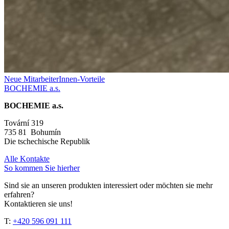
Neue MitarbeiterInnen-Vorteile
BOCHEMIE a.s.
BOCHEMIE a.s.
Tovární 319
735 81 Bohumín
Die tschechische Republik
Alle Kontakte
So kommen Sie hierher
Sind sie an unseren produkten interessiert oder möchten sie mehr
erfahren?
Kontaktieren sie uns!
T:
+420 596 091 111