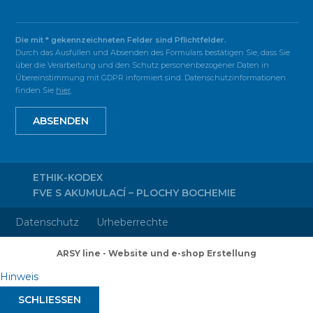
Die mit * gekennzeichneten Felder sind Pflichtfelder.
Durch das Ausfüllen und Absenden des Formulars bestätigen Sie, dass Sie
über die Verarbeitung und den Schutz personenbezogener Daten in
Űbereinstimmung mit GDPR informiert sind. Datenschutzinformationen
finden Sie
hier
.
ABSENDEN
ETHIK-KODEX
FVE S AKUMULACÍ – PLOCHY BOCHEMIE
Datenschutz
Urheberrechte
ARSY line - Website und e-shop Erstellung
Hinweis
SCHLIESSEN