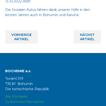
13.10.2022 statt.
Die Sozialen Autos fahren dank unserer Hilfe in den
letzten Jahren auch in Bohumín und Karviná.
VORHERIGE
NÄCHST
ARTIKEL
ARTIKEL
BOCHEMIE a.s.
Tovární 319
735 81 Bohumín
Die tschechische Republik
Alle Kontakte
So kommen Sie hierher