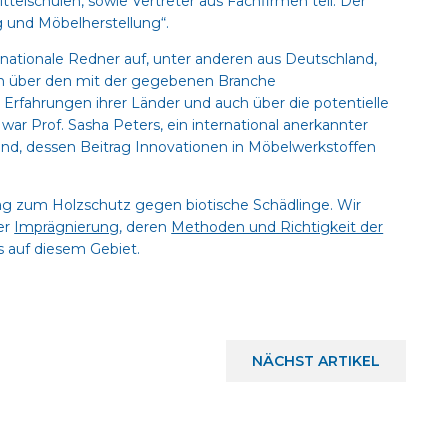
telschulen, sowie Vertreter aus Fachfirmen teil. Der
g und Möbelherstellung“.
ationale Redner auf, unter anderen aus Deutschland,
chen über den mit der gegebenen Branche
fahrungen ihrer Länder und auch über die potentielle
ar Prof. Sasha Peters, ein international anerkannter
nd, dessen Beitrag Innovationen in Möbelwerkstoffen
g zum Holzschutz gegen biotische Schädlinge. Wir
der
Imprägnierung
, deren
Methoden und Richtigkeit der
s auf diesem Gebiet.
NÄCHST
ARTIKEL