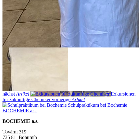
nächst
Artikel
Exkursionen
für zukünftige Chemiker
vorherige
Artikel
Schulpraktikum bei Bochemie
BOCHEMIE a.s.
BOCHEMIE a.s.
Tovární 319
735 81 Bohumín