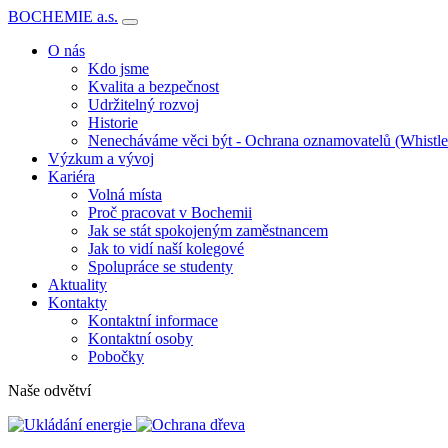
BOCHEMIE a.s.
O nás
Kdo jsme
Kvalita a bezpečnost
Udržitelný rozvoj
Historie
Nenecháváme věci být - Ochrana oznamovatelů (Whistl
Výzkum a vývoj
Kariéra
Volná místa
Proč pracovat v Bochemii
Jak se stát spokojeným zaměstnancem
Jak to vidí naší kolegové
Spolupráce se studenty
Aktuality
Kontakty
Kontaktní informace
Kontaktní osoby
Pobočky
Naše odvětví